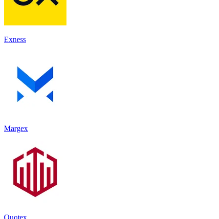
Exness
Margex
Quotex