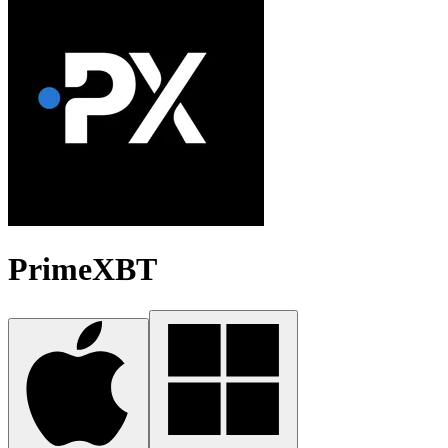
PrimeXBT