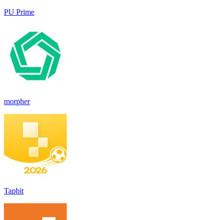
PU Prime
morpher
Tapbit