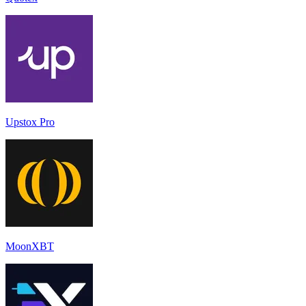
Upstox Pro
MoonXBT