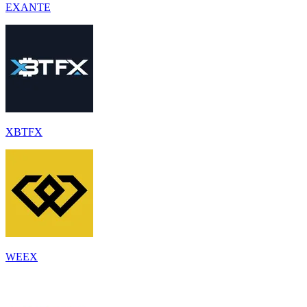
EXANTE
XBTFX
WEEX