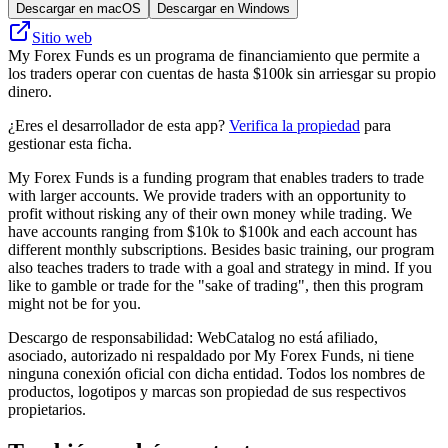
Descargar en macOS
Descargar en Windows
Sitio web
My Forex Funds es un programa de financiamiento que permite a
los traders operar con cuentas de hasta $100k sin arriesgar su propio
dinero.
¿Eres el desarrollador de esta app?
Verifica la propiedad
para
gestionar esta ficha.
My Forex Funds is a funding program that enables traders to trade
with larger accounts. We provide traders with an opportunity to
profit without risking any of their own money while trading. We
have accounts ranging from $10k to $100k and each account has
different monthly subscriptions. Besides basic training, our program
also teaches traders to trade with a goal and strategy in mind. If you
like to gamble or trade for the "sake of trading", then this program
might not be for you.
Descargo de responsabilidad: WebCatalog no está afiliado,
asociado, autorizado ni respaldado por My Forex Funds, ni tiene
ninguna conexión oficial con dicha entidad. Todos los nombres de
productos, logotipos y marcas son propiedad de sus respectivos
propietarios.