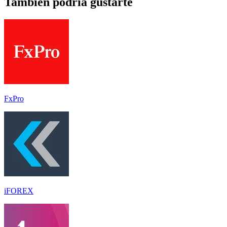
También podría gustarte
FxPro
iFOREX