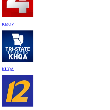
KMOV
KHQA