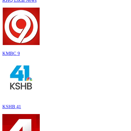
KHQ Local News
KMBC 9
KSHB 41