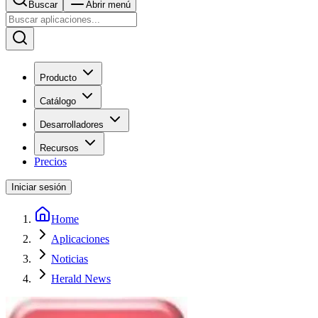
Buscar
Abrir menú
Producto
Catálogo
Desarrolladores
Recursos
Precios
Iniciar sesión
Home
Aplicaciones
Noticias
Herald News