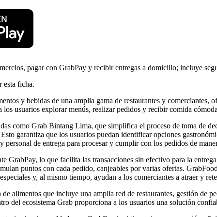
mercios, pagar con GrabPay y recibir entregas a domicilio; incluye segu
 esta ficha.
mentos y bebidas de una amplia gama de restaurantes y comerciantes, of
los usuarios explorar menús, realizar pedidos y recibir comida cómodam
adas como Grab Bintang Lima, que simplifica el proceso de toma de deci
. Esto garantiza que los usuarios puedan identificar opciones gastronómi
y personal de entrega para procesar y cumplir con los pedidos de manera
 GrabPay, lo que facilita las transacciones sin efectivo para la entreg
umulan puntos con cada pedido, canjeables por varias ofertas. GrabF
speciales y, al mismo tiempo, ayudan a los comerciantes a atraer y reten
a de alimentos que incluye una amplia red de restaurantes, gestión de 
ro del ecosistema Grab proporciona a los usuarios una solución confiabl