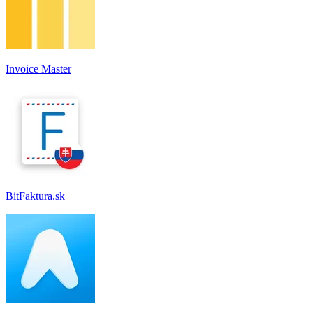
Invoice Master
BitFaktura.sk