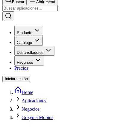
Buscar
Abrir menú
Producto
Catálogo
Desarrolladores
Recursos
Precios
Iniciar sesión
Home
Aplicaciones
Negocios
Gozynta Mobius