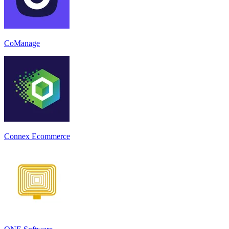
CoManage
Connex Ecommerce