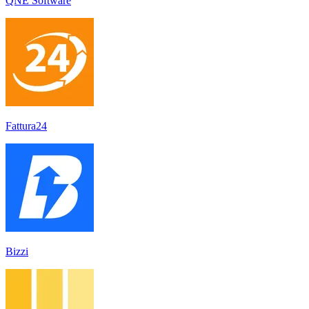
QNE Software
Fattura24
Bizzi