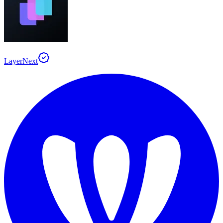
LayerNext