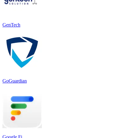
GenTech
GoGuardian
Google Fi