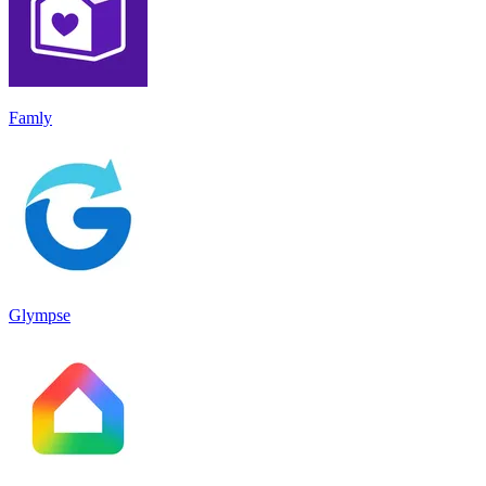
Famly
Glympse