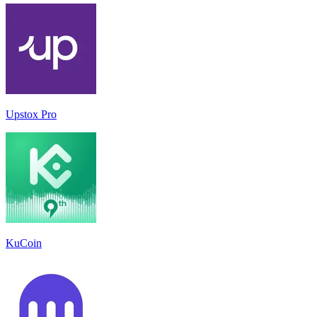
Upstox Pro
KuCoin