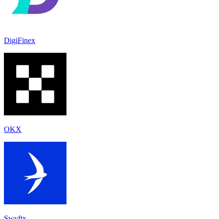
DigiFinex
OKX
Swyftx