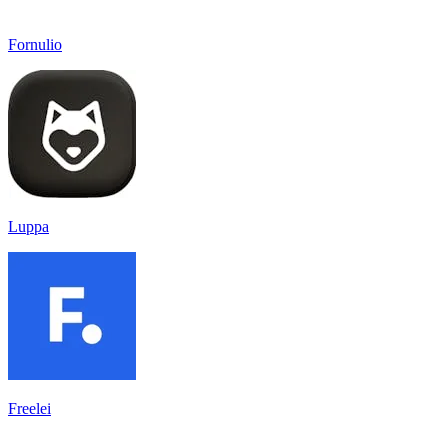
Fornulio
Luppa
Freelei