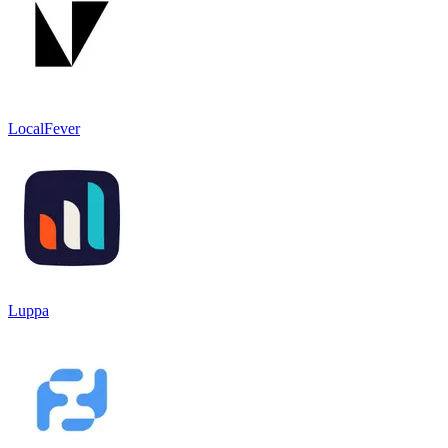
LocalFever
Luppa