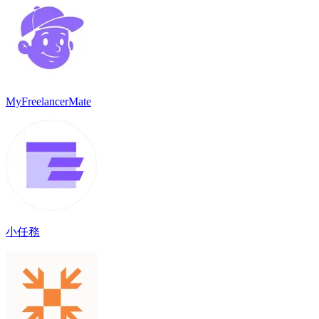
MyFreelancerMate
小任務