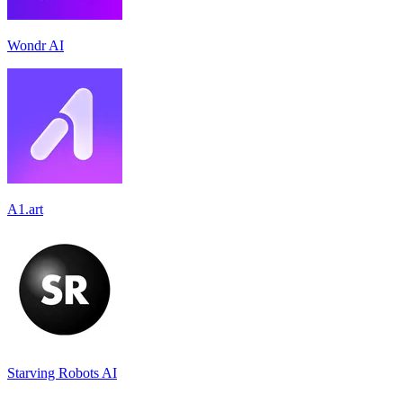
Wondr AI
A1.art
Starving Robots AI