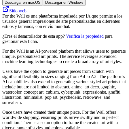
Descargar en macOS
Descargar en Windows
Sitio web
For the Wall es una plataforma impulsada por IA que permite a los
usuarios generar impresiones de arte personalizadas en diferentes
estilos y tamaños, con envío mundial.
¿Eres el desarrollador de esta app?
Verifica la propiedad
para
gestionar esta ficha.
For the Wall is an AI-powered platform that allows users to generate
unique, personalized art prints. The service leverages advanced
machine learning technologies to create a broad array of art styles.
Users have the option to generate art pieces from scratch with
significant flexibility in sizes ranging from A4 to A2. The platform's
AI capabilities also extend to generating various styled art prints that
include but are not limited to abstract, anime, art deco, graphic,
watercolor, concept art, cubism, cyberpunk, expressionist, graffiti,
illustration, minimalist, pop art, psychedelic, retrowave, and
surrealism.
Once users have created their unique piece, For the Wall offers
worldwide shipping, ensuring prints arrive swiftly and in perfect
condition. There is also an option to frame the created art with a
diverse range of styles and colors available.