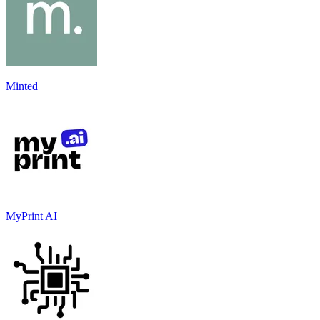
Minted
MyPrint AI