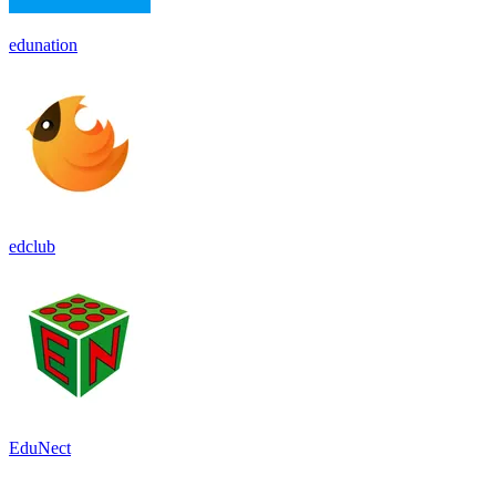
edunation
edclub
EduNect