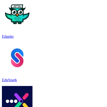
Edaptio
EduSpark