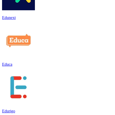
Edunext
Educa
Edurigo