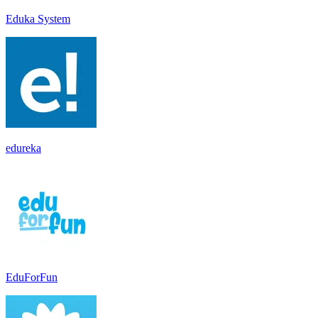
Eduka System
edureka
EduForFun