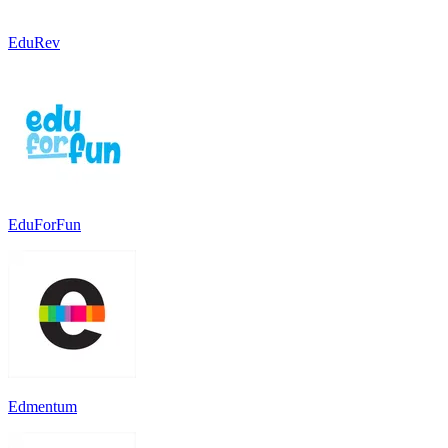
EduRev
EduForFun
Edmentum