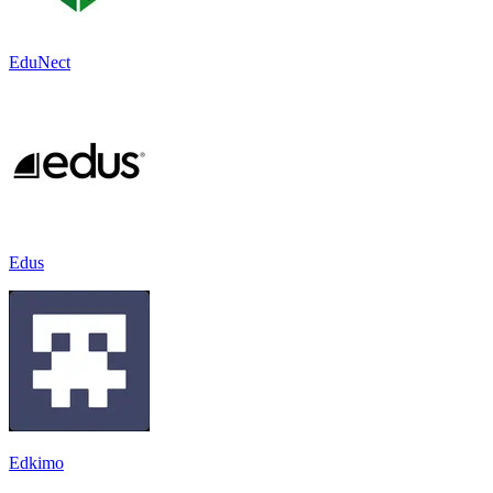
EduNect
Edus
Edkimo