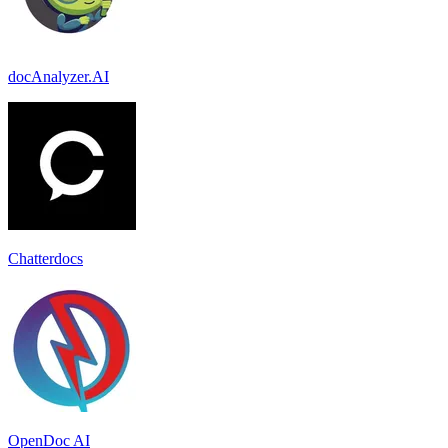
docAnalyzer.AI
Chatterdocs
OpenDoc AI