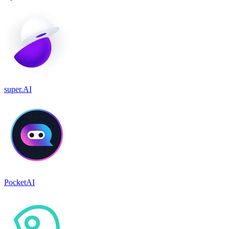
super.AI
PocketAI