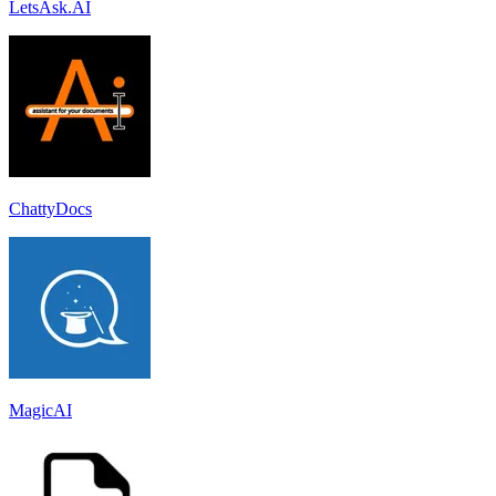
LetsAsk.AI
ChattyDocs
MagicAI