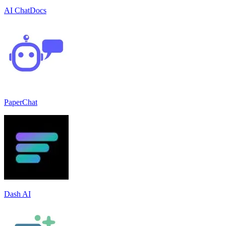
AI ChatDocs
PaperChat
Dash AI