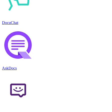
DocuChat
AskDocs