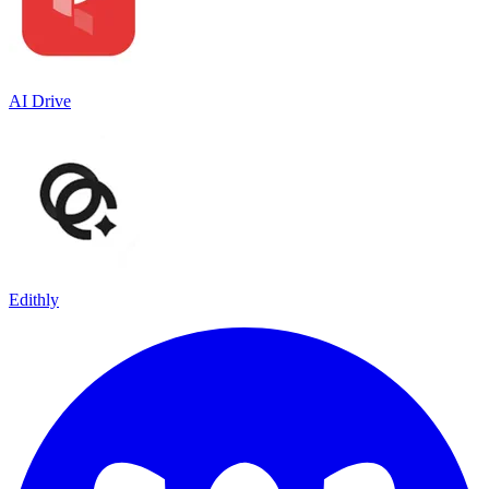
AI Drive
Edithly