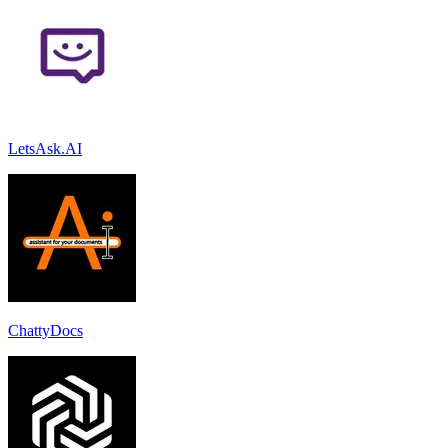
LetsAsk.AI
ChattyDocs