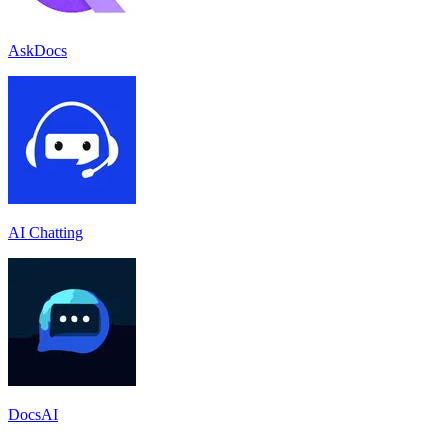
AskDocs
AI Chatting
DocsAI