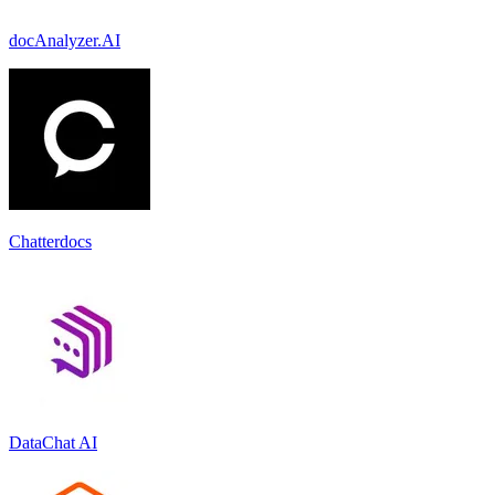
docAnalyzer.AI
Chatterdocs
DataChat AI