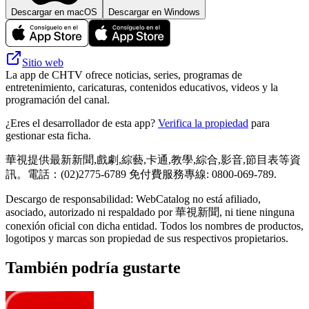
Descargar en macOS
Descargar en Windows
Sitio web
La app de CHTV ofrece noticias, series, programas de
entretenimiento, caricaturas, contenidos educativos, videos y la
programación del canal.
¿Eres el desarrollador de esta app?
Verifica la propiedad
para
gestionar esta ficha.
華視提供最新新聞,戲劇,綜藝,卡通,教學,綜合,影音,節目表等資
訊。電話：(02)2775-6789 免付費服務專線: 0800-069-789.
Descargo de responsabilidad: WebCatalog no está afiliado,
asociado, autorizado ni respaldado por 華視新聞, ni tiene ninguna
conexión oficial con dicha entidad. Todos los nombres de productos,
logotipos y marcas son propiedad de sus respectivos propietarios.
También podría gustarte