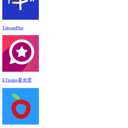
TaiwanPlus
ETtoday星光雲