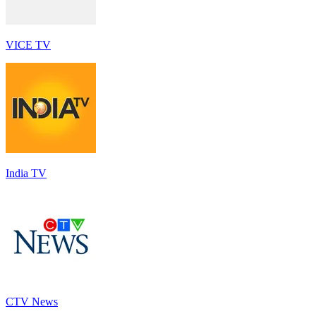
VICE TV
India TV
CTV News