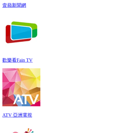
壹蘋新聞網
歡樂看Fain TV
ATV 亞洲電視