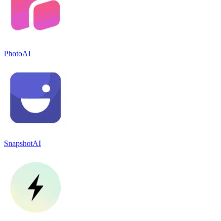
PhotoAI
SnapshotAI