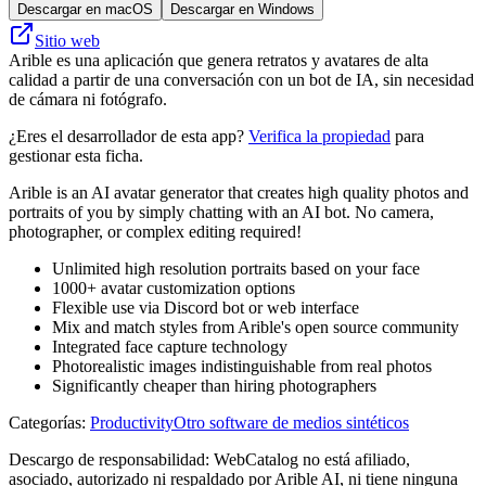
Descargar en macOS
Descargar en Windows
Sitio web
Arible es una aplicación que genera retratos y avatares de alta
calidad a partir de una conversación con un bot de IA, sin necesidad
de cámara ni fotógrafo.
¿Eres el desarrollador de esta app?
Verifica la propiedad
para
gestionar esta ficha.
Arible is an AI avatar generator that creates high quality photos and
portraits of you by simply chatting with an AI bot. No camera,
photographer, or complex editing required!
Unlimited high resolution portraits based on your face
1000+ avatar customization options
Flexible use via Discord bot or web interface
Mix and match styles from Arible's open source community
Integrated face capture technology
Photorealistic images indistinguishable from real photos
Significantly cheaper than hiring photographers
Categorías
:
Productivity
Otro software de medios sintéticos
Descargo de responsabilidad: WebCatalog no está afiliado,
asociado, autorizado ni respaldado por Arible AI, ni tiene ninguna