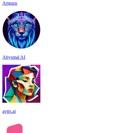
Artguru
Abysmal AI
avtrs.ai