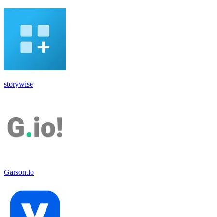
storywise
Garson.io