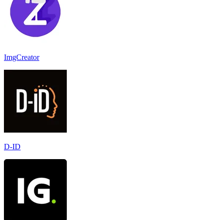
ImgCreator
D-ID