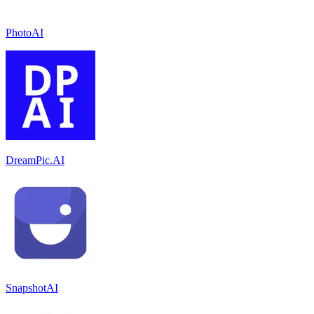
PhotoAI
DreamPic.AI
SnapshotAI