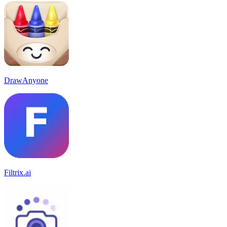
DrawAnyone
Filtrix.ai