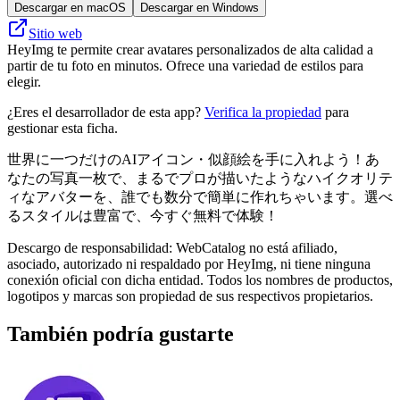
Descargar en macOS
Descargar en Windows
Sitio web
HeyImg te permite crear avatares personalizados de alta calidad a
partir de tu foto en minutos. Ofrece una variedad de estilos para
elegir.
¿Eres el desarrollador de esta app?
Verifica la propiedad
para
gestionar esta ficha.
世界に一つだけのAIアイコン・似顔絵を手に入れよう！あ
なたの写真一枚で、まるでプロが描いたようなハイクオリテ
ィなアバターを、誰でも数分で簡単に作れちゃいます。選べ
るスタイルは豊富で、今すぐ無料で体験！
Descargo de responsabilidad: WebCatalog no está afiliado,
asociado, autorizado ni respaldado por HeyImg, ni tiene ninguna
conexión oficial con dicha entidad. Todos los nombres de productos,
logotipos y marcas son propiedad de sus respectivos propietarios.
También podría gustarte