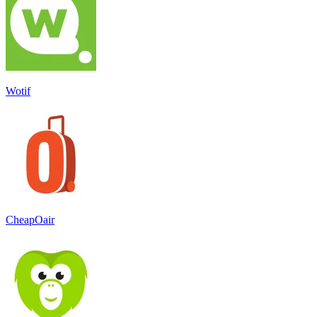
Wotif
CheapOair