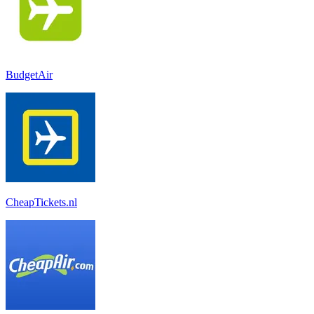
BudgetAir
CheapTickets.nl