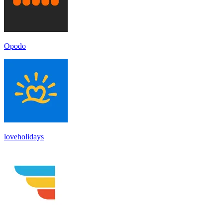
Opodo
loveholidays