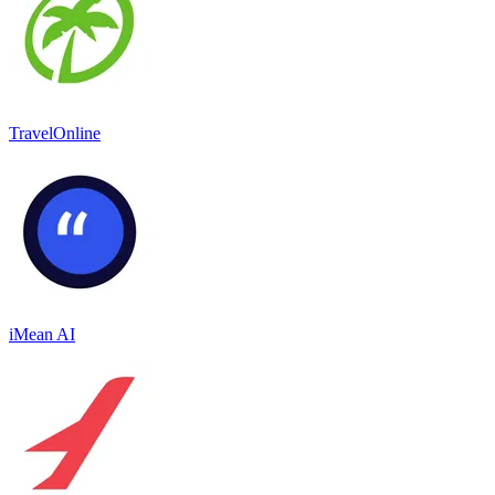
TravelOnline
iMean AI