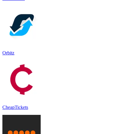
Orbitz
CheapTickets