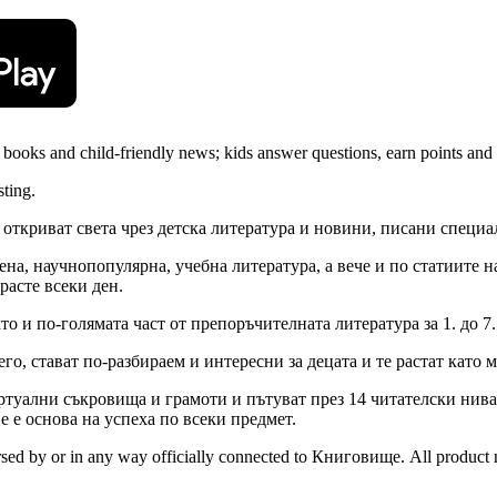
s books and child-friendly news; kids answer questions, earn points an
sting.
ткриват света чрез детска литература и новини, писани специал
а, научнопопулярна, учебна литература, а вече и по статиите н
расте всеки ден.
о и по-голямата част от препоръчителната литература за 1. до 7.
его, стават по-разбираем и интересни за децата и те растат кат
туални съкровища и грамоти и пътуват през 14 читателски нива.
не е основа на успеха по всеки предмет.
orsed by or in any way officially connected to Книговище. All product 