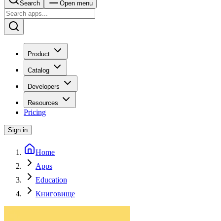
Search
Open menu
Product
Catalog
Developers
Resources
Pricing
Sign in
Home
Apps
Education
Книговище