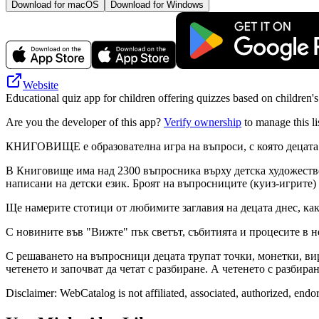
Download for macOS
Download for Windows
Website
Educational quiz app for children offering quizzes based on children'
Are you the developer of this app?
Verify ownership
to manage this li
КНИГОВИЩЕ е образователна игра на въпроси, с която децата о
В Книговище има над 2300 въпросника върху детска художествен
написани на детски език. Броят на въпросниците (куиз-игрите) 
Ще намерите стотици от любимите заглавия на децата днес, какт
С новините във "Вижте" пък светът, събитията и процесите в н
С решаването на въпросници децата трупат точки, монетки, вир
четенето и започват да четат с разбиране. А четенето с разбира
Disclaimer: WebCatalog is not affiliated, associated, authorized, end