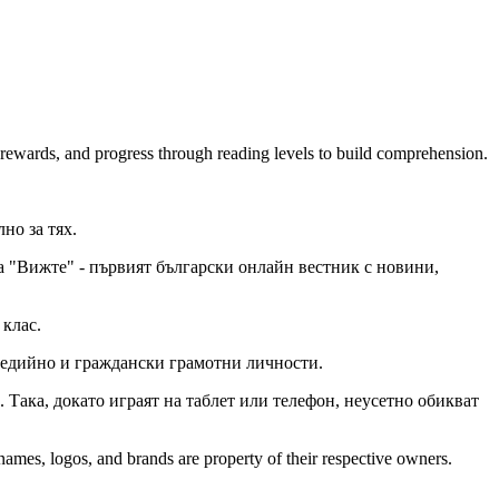
d rewards, and progress through reading levels to build comprehension.
но за тях.
а "Вижте" - първият български онлайн вестник с новини,
 клас.
о медийно и граждански грамотни личности.
 Така, докато играят на таблет или телефон, неусетно обикват
names, logos, and brands are property of their respective owners.