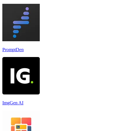
PromptDen
ImgGen AI