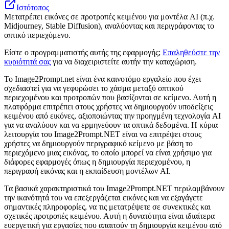
Ιστότοπος
Μετατρέπει εικόνες σε προτροπές κειμένου για μοντέλα AI (π.χ.
Midjourney, Stable Diffusion), αναλύοντας και περιγράφοντας το
οπτικό περιεχόμενο.
Είστε ο προγραμματιστής αυτής της εφαρμογής;
Επαληθεύστε την
κυριότητά σας
για να διαχειριστείτε αυτήν την καταχώριση.
Το Image2Prompt.net είναι ένα καινοτόμο εργαλείο που έχει
σχεδιαστεί για να γεφυρώσει το χάσμα μεταξύ οπτικού
περιεχομένου και προτροπών που βασίζονται σε κείμενο. Αυτή η
πλατφόρμα επιτρέπει στους χρήστες να δημιουργούν υποδείξεις
κειμένου από εικόνες, αξιοποιώντας την προηγμένη τεχνολογία AI
για να αναλύουν και να ερμηνεύουν τα οπτικά δεδομένα. Η κύρια
λειτουργία του Image2Prompt.NET είναι να επιτρέψει στους
χρήστες να δημιουργούν περιγραφικό κείμενο με βάση το
περιεχόμενο μιας εικόνας, το οποίο μπορεί να είναι χρήσιμο για
διάφορες εφαρμογές όπως η δημιουργία περιεχομένου, η
περιγραφή εικόνας και η εκπαίδευση μοντέλων AI.
Τα βασικά χαρακτηριστικά του Image2Prompt.NET περιλαμβάνουν
την ικανότητά του να επεξεργάζεται εικόνες και να εξαγάγετε
σημαντικές πληροφορίες, να τις μετατρέψετε σε συνεκτικές και
σχετικές προτροπές κειμένου. Αυτή η δυνατότητα είναι ιδιαίτερα
ευεργετική για εργασίες που απαιτούν τη δημιουργία κειμένου από