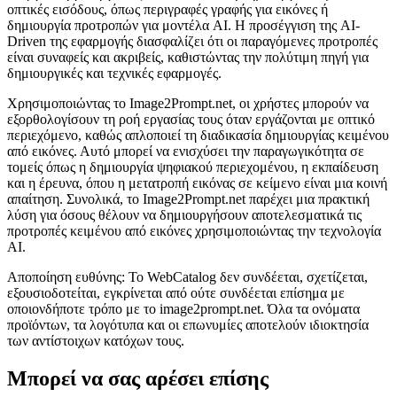
οπτικές εισόδους, όπως περιγραφές γραφής για εικόνες ή
δημιουργία προτροπών για μοντέλα AI. Η προσέγγιση της AI-
Driven της εφαρμογής διασφαλίζει ότι οι παραγόμενες προτροπές
είναι συναφείς και ακριβείς, καθιστώντας την πολύτιμη πηγή για
δημιουργικές και τεχνικές εφαρμογές.
Χρησιμοποιώντας το Image2Prompt.net, οι χρήστες μπορούν να
εξορθολογίσουν τη ροή εργασίας τους όταν εργάζονται με οπτικό
περιεχόμενο, καθώς απλοποιεί τη διαδικασία δημιουργίας κειμένου
από εικόνες. Αυτό μπορεί να ενισχύσει την παραγωγικότητα σε
τομείς όπως η δημιουργία ψηφιακού περιεχομένου, η εκπαίδευση
και η έρευνα, όπου η μετατροπή εικόνας σε κείμενο είναι μια κοινή
απαίτηση. Συνολικά, το Image2Prompt.net παρέχει μια πρακτική
λύση για όσους θέλουν να δημιουργήσουν αποτελεσματικά τις
προτροπές κειμένου από εικόνες χρησιμοποιώντας την τεχνολογία
AI.
Αποποίηση ευθύνης: Το WebCatalog δεν συνδέεται, σχετίζεται,
εξουσιοδοτείται, εγκρίνεται από ούτε συνδέεται επίσημα με
οποιονδήποτε τρόπο με το image2prompt.net. Όλα τα ονόματα
προϊόντων, τα λογότυπα και οι επωνυμίες αποτελούν ιδιοκτησία
των αντίστοιχων κατόχων τους.
Μπορεί να σας αρέσει επίσης