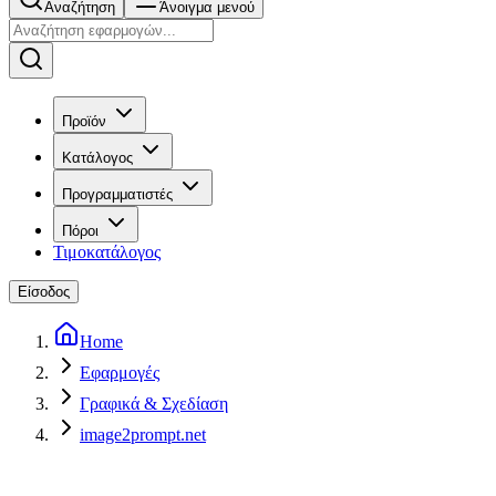
Αναζήτηση
Άνοιγμα μενού
Προϊόν
Κατάλογος
Προγραμματιστές
Πόροι
Τιμοκατάλογος
Είσοδος
Home
Εφαρμογές
Γραφικά & Σχεδίαση
image2prompt.net