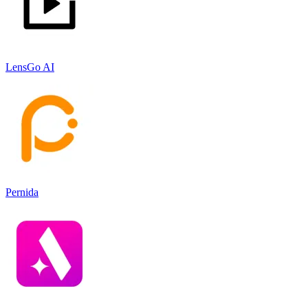
LensGo AI
Pernida