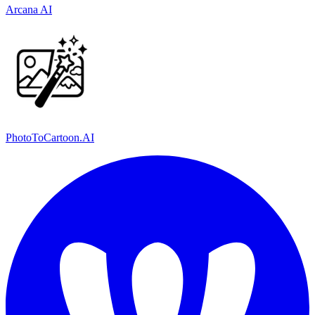
Arcana AI
PhotoToCartoon.AI