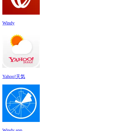
Windy
Yahoo!天気
Windy.app