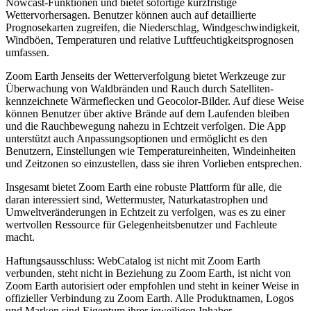
Nowcast-Funktionen und bietet sofortige kurzfristige
Wettervorhersagen. Benutzer können auch auf detaillierte
Prognosekarten zugreifen, die Niederschlag, Windgeschwindigkeit,
Windböen, Temperaturen und relative Luftfeuchtigkeitsprognosen
umfassen.
Zoom Earth Jenseits der Wetterverfolgung bietet Werkzeuge zur
Überwachung von Waldbränden und Rauch durch Satelliten-
kennzeichnete Wärmeflecken und Geocolor-Bilder. Auf diese Weise
können Benutzer über aktive Brände auf dem Laufenden bleiben
und die Rauchbewegung nahezu in Echtzeit verfolgen. Die App
unterstützt auch Anpassungsoptionen und ermöglicht es den
Benutzern, Einstellungen wie Temperatureinheiten, Windeinheiten
und Zeitzonen so einzustellen, dass sie ihren Vorlieben entsprechen.
Insgesamt bietet Zoom Earth eine robuste Plattform für alle, die
daran interessiert sind, Wettermuster, Naturkatastrophen und
Umweltveränderungen in Echtzeit zu verfolgen, was es zu einer
wertvollen Ressource für Gelegenheitsbenutzer und Fachleute
macht.
Haftungsausschluss: WebCatalog ist nicht mit Zoom Earth
verbunden, steht nicht in Beziehung zu Zoom Earth, ist nicht von
Zoom Earth autorisiert oder empfohlen und steht in keiner Weise in
offizieller Verbindung zu Zoom Earth. Alle Produktnamen, Logos
und Marken sind Eigentum ihrer jeweiligen Inhaber.