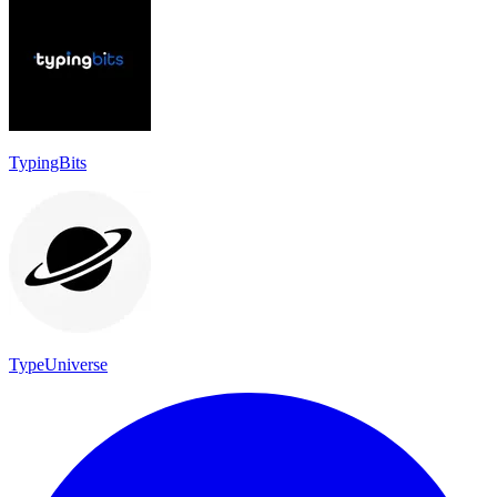
TypingBits
TypeUniverse