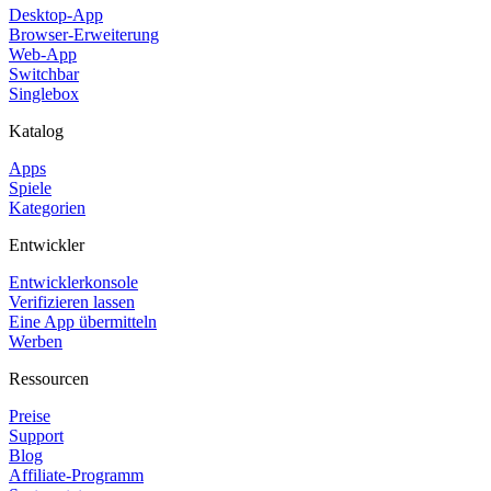
Desktop-App
Browser-Erweiterung
Web-App
Switchbar
Singlebox
Katalog
Apps
Spiele
Kategorien
Entwickler
Entwicklerkonsole
Verifizieren lassen
Eine App übermitteln
Werben
Ressourcen
Preise
Support
Blog
Affiliate-Programm