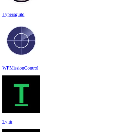
Typersguild
WPMissionControl
Typir