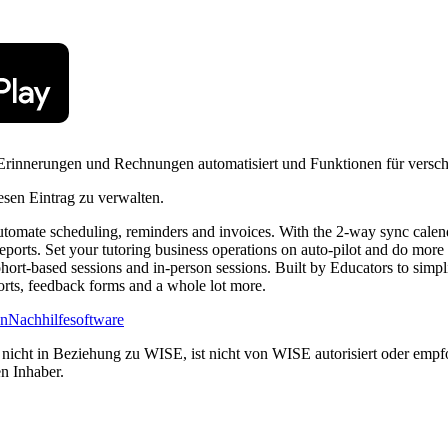
 Erinnerungen und Rechnungen automatisiert und Funktionen für versch
esen Eintrag zu verwalten.
Automate scheduling, reminders and invoices. With the 2-way sync calendar
orts. Set your tutoring business operations on auto-pilot and do more wi
hort-based sessions and in-person sessions. Built by Educators to simplif
ports, feedback forms and a whole lot more.
en
Nachhilfesoftware
nicht in Beziehung zu WISE, ist nicht von WISE autorisiert oder empfo
n Inhaber.