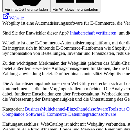
Für macOS herunterladen
Für Windows herunterladen
Website
Webgility ist eine Automatisierungssoftware für E-Commerce, die Ve
Sind Sie der Entwickler dieser App?
Inhaberschaft verifizieren
, um di
Webgility ist eine E-Commerce-Automatisierungsplattform, mit der
Es integriert sich in führende E-Commerce-Plattformen wie Shopif
Synchronisation von Bestellungen, Inventar und Finanzdaten, reduzier
Zu den wichtigsten Merkmalen der Webgilität gehören das Multi-Chan
bietet außerdem erweiterte Auftragsmanagementfunktionen, die die Übe
Zahlungsabwicklung bietet. Darüber hinaus unterstützt Webgility ei
Die Automatisierungsfunktionen von WebGility erstrecken sich auf d
Unternehmen ist, die ihre Vorgänge skalieren möchten. Die Analysetoo
dabei, fundierte Entscheidungen über Preisgestaltung, Werbeaktionen
die Verbesserung der Datengenauigkeit und die Unterstützung des Ges
Kategorien
:
Business
Multichannel-Einzelhandelssoftware
Tools zur O
Compliance-Software
E-Commerce-Datenintegrationssoftware
Haftungsausschluss: WebCatalog ist nicht mit Webgility verbunden, ste
Webgility. Alle Produktnamen, Logos und Marken sind Eigentum ihrer