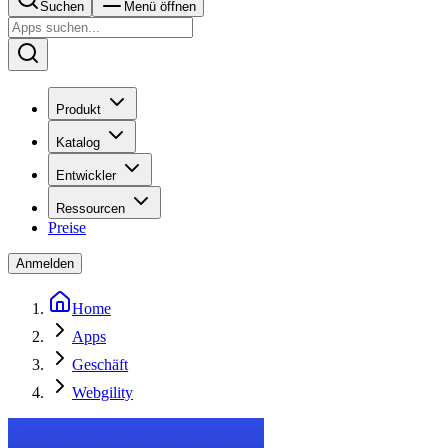
Suchen
Menü öffnen
Produkt
Katalog
Entwickler
Ressourcen
Preise
Anmelden
Home
Apps
Geschäft
Webgility