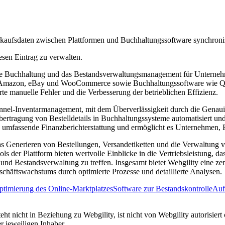
rkaufsdaten zwischen Plattformen und Buchhaltungssoftware synchronis
esen Eintrag zu verwalten.
 die Buchhaltung und das Bestandsverwaltungsmanagement für Unterne
y, Amazon, eBay und WooCommerce sowie Buchhaltungssoftware wie Qui
te manuelle Fehler und die Verbesserung der betrieblichen Effizienz.
nel-Inventarmanagement, mit dem Überverlässigkeit durch die Genauigke
rtragung von Bestelldetails in Buchhaltungssysteme automatisiert und d
ne umfassende Finanzberichterstattung und ermöglicht es Unternehmen,
as Generieren von Bestellungen, Versandetiketten und die Verwaltung 
ls der Plattform bieten wertvolle Einblicke in die Vertriebsleistung,
 und Bestandsverwaltung zu treffen. Insgesamt bietet Webgility eine z
chäftswachstums durch optimierte Prozesse und detaillierte Analysen.
ptimierung des Online-Marktplatzes
Software zur Bestandskontrolle
Auf
ht nicht in Beziehung zu Webgility, ist nicht von Webgility autorisiert
 jeweiligen Inhaber.