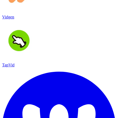
Vidgen
TapVid