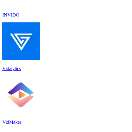
INVIDO
Vidalytics
VidMaker