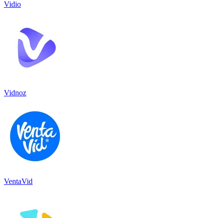
Vidio
Vidnoz
VentaVid