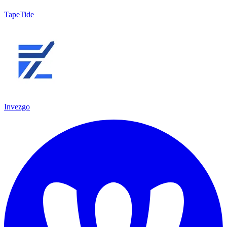
TapeTide
Invezgo