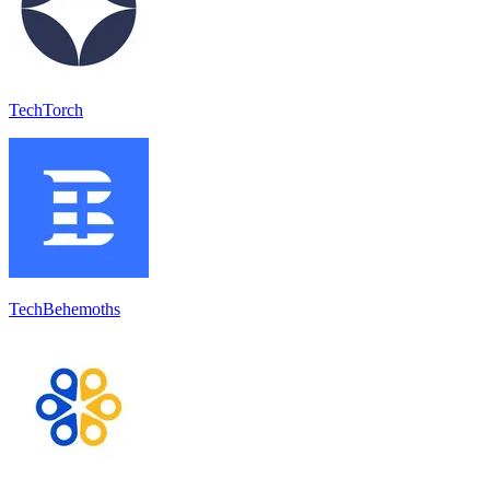
TechTorch
TechBehemoths