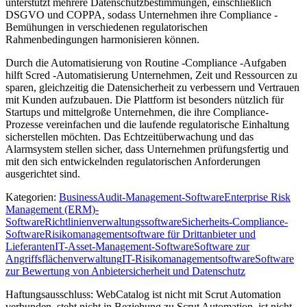
unterstützt mehrere Datenschutzbestimmungen, einschließlich
DSGVO und COPPA, sodass Unternehmen ihre Compliance -
Bemühungen in verschiedenen regulatorischen
Rahmenbedingungen harmonisieren können.
Durch die Automatisierung von Routine -Compliance -Aufgaben
hilft Scred -Automatisierung Unternehmen, Zeit und Ressourcen zu
sparen, gleichzeitig die Datensicherheit zu verbessern und Vertrauen
mit Kunden aufzubauen. Die Plattform ist besonders nützlich für
Startups und mittelgroße Unternehmen, die ihre Compliance-
Prozesse vereinfachen und die laufende regulatorische Einhaltung
sicherstellen möchten. Das Echtzeitüberwachung und das
Alarmsystem stellen sicher, dass Unternehmen prüfungsfertig und
mit den sich entwickelnden regulatorischen Anforderungen
ausgerichtet sind.
Kategorien
:
Business
Audit-Management-Software
Enterprise Risk
Management (ERM)-
Software
Richtlinienverwaltungssoftware
Sicherheits-Compliance-
Software
Risikomanagementsoftware für Drittanbieter und
Lieferanten
IT-Asset-Management-Software
Software zur
Angriffsflächenverwaltung
IT-Risikomanagementsoftware
Software
zur Bewertung von Anbietersicherheit und Datenschutz
Haftungsausschluss: WebCatalog ist nicht mit Scrut Automation
verbunden, steht nicht in Beziehung zu Scrut Automation, ist nicht