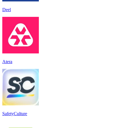
Deel
Atera
SafetyCulture