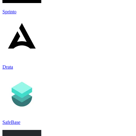
Sprinto
Drata
SafeBase