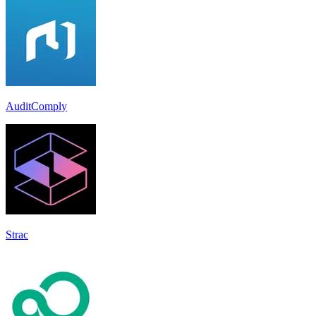
AuditComply
Strac