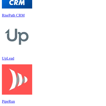
RisePath CRM
UpLead
PipeRun