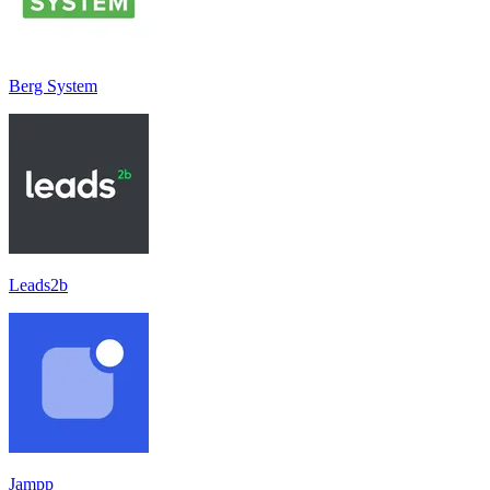
Berg System
Leads2b
Jampp