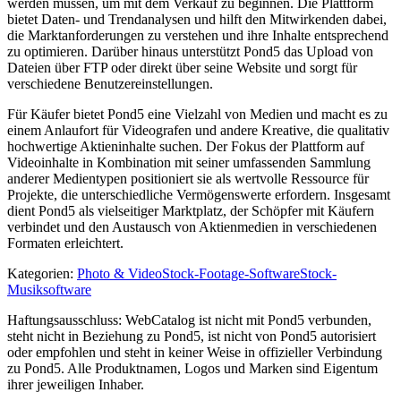
werden müssen, um mit dem Verkauf zu beginnen. Die Plattform
bietet Daten- und Trendanalysen und hilft den Mitwirkenden dabei,
die Marktanforderungen zu verstehen und ihre Inhalte entsprechend
zu optimieren. Darüber hinaus unterstützt Pond5 das Upload von
Dateien über FTP oder direkt über seine Website und sorgt für
verschiedene Benutzereinstellungen.
Für Käufer bietet Pond5 eine Vielzahl von Medien und macht es zu
einem Anlaufort für Videografen und andere Kreative, die qualitativ
hochwertige Aktieninhalte suchen. Der Fokus der Plattform auf
Videoinhalte in Kombination mit seiner umfassenden Sammlung
anderer Medientypen positioniert sie als wertvolle Ressource für
Projekte, die unterschiedliche Vermögenswerte erfordern. Insgesamt
dient Pond5 als vielseitiger Marktplatz, der Schöpfer mit Käufern
verbindet und den Austausch von Aktienmedien in verschiedenen
Formaten erleichtert.
Kategorien
:
Photo & Video
Stock-Footage-Software
Stock-
Musiksoftware
Haftungsausschluss: WebCatalog ist nicht mit Pond5 verbunden,
steht nicht in Beziehung zu Pond5, ist nicht von Pond5 autorisiert
oder empfohlen und steht in keiner Weise in offizieller Verbindung
zu Pond5. Alle Produktnamen, Logos und Marken sind Eigentum
ihrer jeweiligen Inhaber.