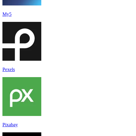
My5
Pexels
Pixabay