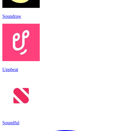
Soundraw
Uppbeat
Soundful