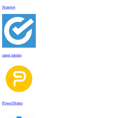
Notejoy
open memo
PowerNotes