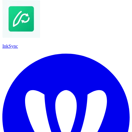
InkSync