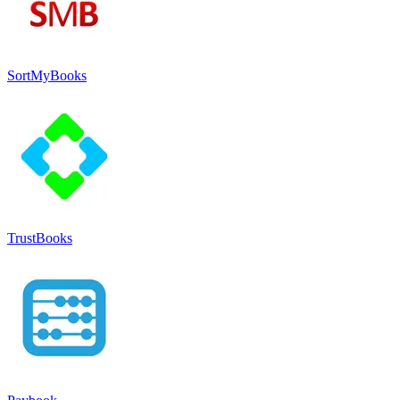
SortMyBooks
TrustBooks