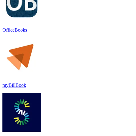
OfficeBooks
myBillBook