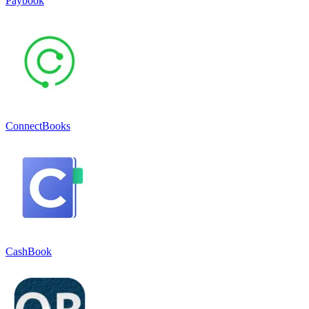
Paybook
ConnectBooks
CashBook