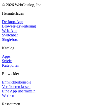
©
2026
WebCatalog, Inc.
Herunterladen
Desktop-App
Browser-Erweiterung
Web-App
Switchbar
Singlebox
Katalog
Apps
Spiele
Kategorien
Entwickler
Entwicklerkonsole
Verifizieren lassen
Eine App übermitteln
Werben
Ressourcen