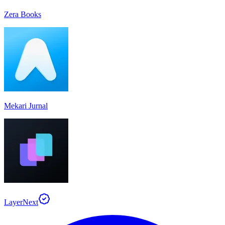
Zera Books
Mekari Jurnal
LayerNext