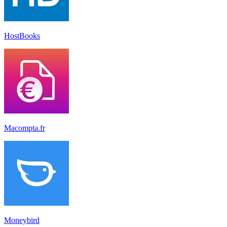
HostBooks
Macompta.fr
Moneybird