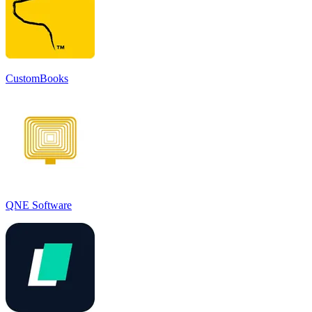
CustomBooks
QNE Software