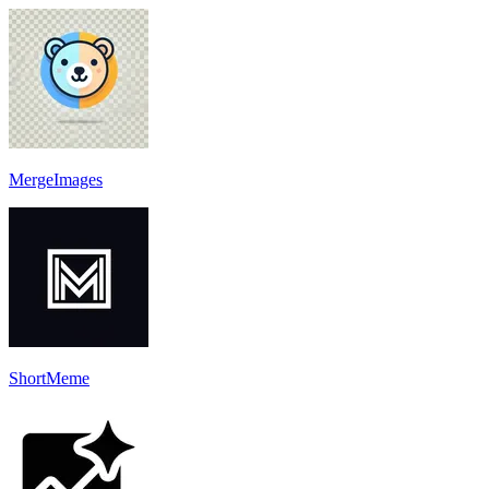
MergeImages
ShortMeme