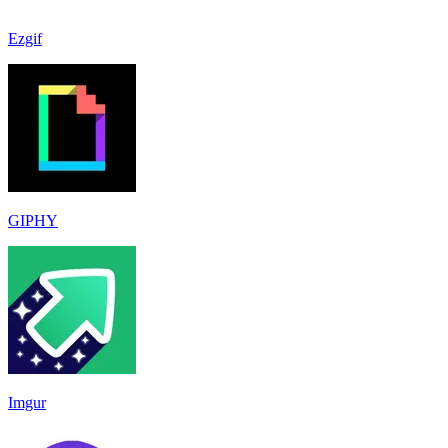
Ezgif
GIPHY
Imgur