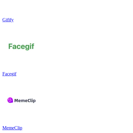
Gifify
Facegif
MemeClip