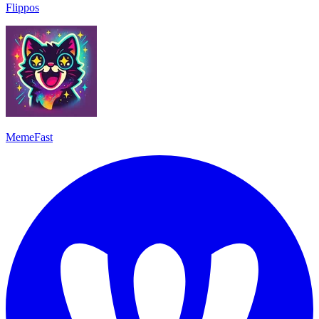
Flippos
MemeFast