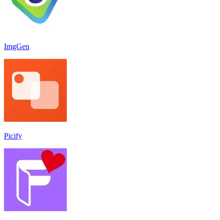
ImgGen
Picify