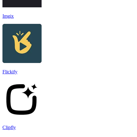
Imgix
Flickify
Clipfly