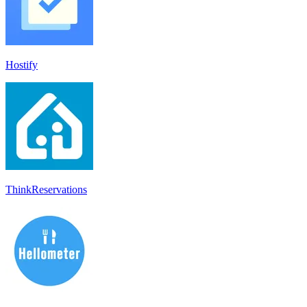
Hostify
ThinkReservations