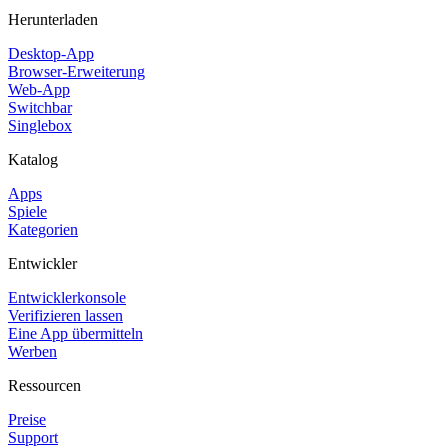
Herunterladen
Desktop-App
Browser-Erweiterung
Web-App
Switchbar
Singlebox
Katalog
Apps
Spiele
Kategorien
Entwickler
Entwicklerkonsole
Verifizieren lassen
Eine App übermitteln
Werben
Ressourcen
Preise
Support