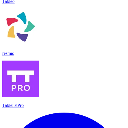
Tableo
resmio
TablelistPro