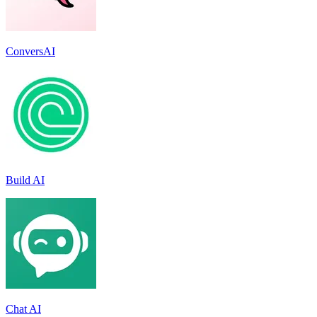
ConversAI
Build AI
Chat AI