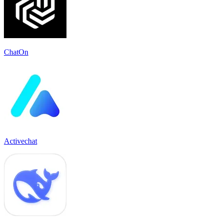
ChatOn
Activechat