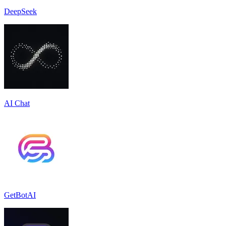
DeepSeek
AI Chat
GetBotAI