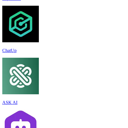
ChatUp
ASK AI