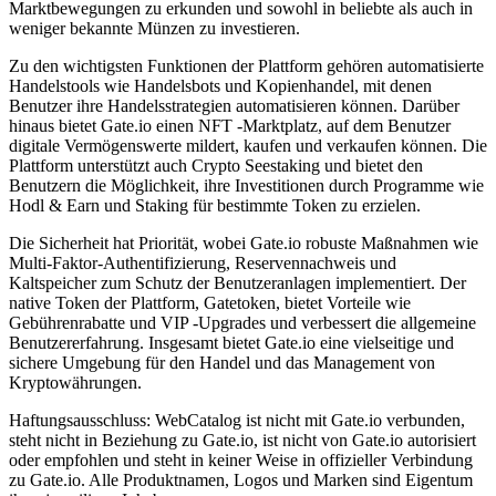
Marktbewegungen zu erkunden und sowohl in beliebte als auch in
weniger bekannte Münzen zu investieren.
Zu den wichtigsten Funktionen der Plattform gehören automatisierte
Handelstools wie Handelsbots und Kopienhandel, mit denen
Benutzer ihre Handelsstrategien automatisieren können. Darüber
hinaus bietet Gate.io einen NFT -Marktplatz, auf dem Benutzer
digitale Vermögenswerte mildert, kaufen und verkaufen können. Die
Plattform unterstützt auch Crypto Seestaking und bietet den
Benutzern die Möglichkeit, ihre Investitionen durch Programme wie
Hodl & Earn und Staking für bestimmte Token zu erzielen.
Die Sicherheit hat Priorität, wobei Gate.io robuste Maßnahmen wie
Multi-Faktor-Authentifizierung, Reservennachweis und
Kaltspeicher zum Schutz der Benutzeranlagen implementiert. Der
native Token der Plattform, Gatetoken, bietet Vorteile wie
Gebührenrabatte und VIP -Upgrades und verbessert die allgemeine
Benutzererfahrung. Insgesamt bietet Gate.io eine vielseitige und
sichere Umgebung für den Handel und das Management von
Kryptowährungen.
Haftungsausschluss: WebCatalog ist nicht mit Gate.io verbunden,
steht nicht in Beziehung zu Gate.io, ist nicht von Gate.io autorisiert
oder empfohlen und steht in keiner Weise in offizieller Verbindung
zu Gate.io. Alle Produktnamen, Logos und Marken sind Eigentum