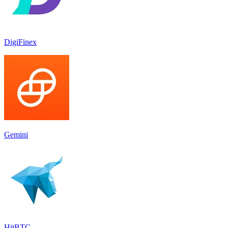
DigiFinex
Gemini
HitBTC