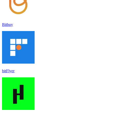
Bitbuy
bitFlyer