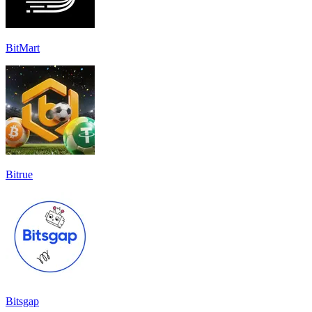
BitMart
Bitrue
Bitsgap