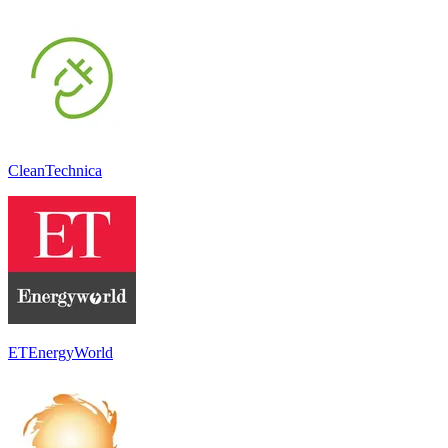
CleanTechnica
ETEnergyWorld