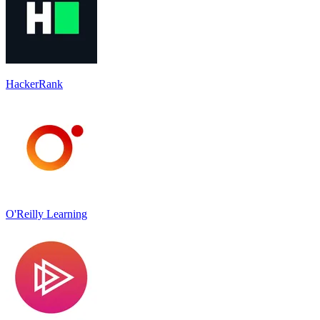
HackerRank
O'Reilly Learning