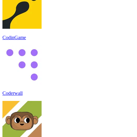
CodinGame
Coderwall