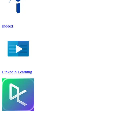
Indeed
LinkedIn Learnin‪g