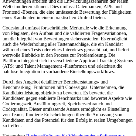
Anwendungen arbeiten und die Entwicklungsszenarien der realen
Welt simulieren können. Dies umfasst Datenbanken, APIs und
Frontend -Ebenen, die eine umfassende Bewertung der Fähigkeiten
eines Kandidaten in einem praktischen Umfeld bieten.
Codesignal umfasst fortschrittliche Merkmale wie die Erkennung
von Plagiaten, den Aufbau und die validierten Fragenvariationen,
um die Integrität von Bewertungen sicherzustellen. Es ermöglicht
auch die Wiederholung aller Tastenanschläge, die ein Kandidat
während eines Tests oder eines Interviews gemacht hat, und liefert
wertvolle Einblicke in den Prozess zur Problemlösung. Die
Plattform integriert sich in verschiedene Applicant Tracking Systems
(ATS) und Talent Management -Plattformen und erleichtert die
nahtlose Integration in vorhandene Einstellungsworkflows.
Durch das Angebot detaillierter Berichterstattungs- und
Benchmarking -Funktionen hilft Codessignal Unternehmen, die
Kandidatenleistung objektiv zu bewerten. Es bewertet die
Kandidaten gegen etablierte Benchmarks und bewertet Aspekte wie
Codierungszeit, Ausführungszeit, Speicherverbrauch und
Codequalität. Dieser umfassende Ansatz ermöglicht es Einstellung
von Teams, fundierte Entscheidungen über die Anpassung von
Kandidaten und das Potenzial für den Erfolg in realen Umgebungen
zu treffen.
Kategorien
:
Business
Software für Videointerviews
Software zur