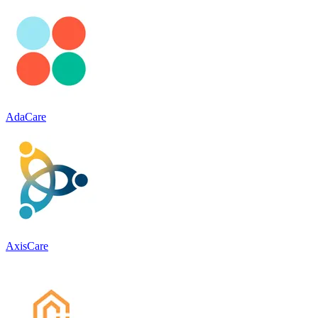
AdaCare
AxisCare