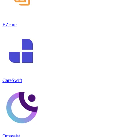
EZcare
CareSwift
Omassist