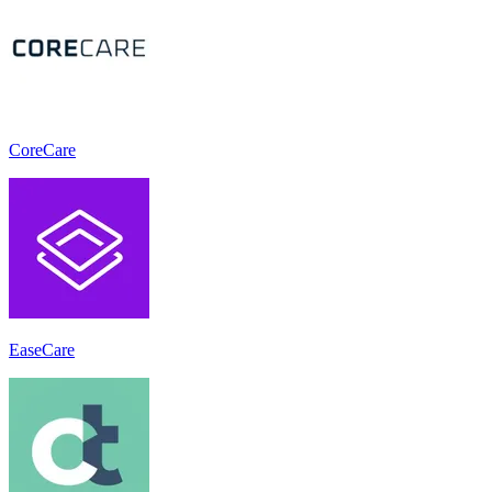
CoreCare
EaseCare