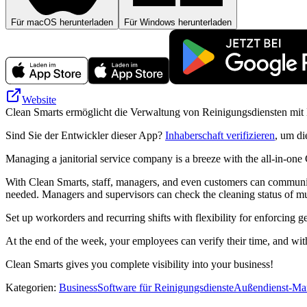
Für macOS herunterladen
Für Windows herunterladen
Website
Clean Smarts ermöglicht die Verwaltung von Reinigungsdiensten mit 
Sind Sie der Entwickler dieser App?
Inhaberschaft verifizieren
, um di
Managing a janitorial service company is a breeze with the all-in-one
With Clean Smarts, staff, managers, and even customers can communicat
needed. Managers and supervisors can check the cleaning status of mul
Set up workorders and recurring shifts with flexibility for enforcing 
At the end of the week, your employees can verify their time, and with
Clean Smarts gives you complete visibility into your business!
Kategorien
:
Business
Software für Reinigungsdienste
Außendienst-Ma