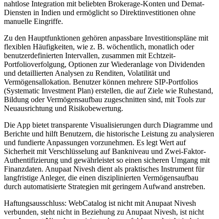
nahtlose Integration mit beliebten Brokerage-Konten und Demat-
Diensten in Indien und ermöglicht so Direktinvestitionen ohne
manuelle Eingriffe.
Zu den Hauptfunktionen gehören anpassbare Investitionspläne mit
flexiblen Häufigkeiten, wie z. B. wöchentlich, monatlich oder
benutzerdefinierten Intervallen, zusammen mit Echtzeit-
Portfolioverfolgung, Optionen zur Wiederanlage von Dividenden
und detaillierten Analysen zu Renditen, Volatilität und
Vermögensallokation. Benutzer können mehrere SIP-Portfolios
(Systematic Investment Plan) erstellen, die auf Ziele wie Ruhestand,
Bildung oder Vermögensaufbau zugeschnitten sind, mit Tools zur
Neuausrichtung und Risikobewertung.
Die App bietet transparente Visualisierungen durch Diagramme und
Berichte und hilft Benutzern, die historische Leistung zu analysieren
und fundierte Anpassungen vorzunehmen. Es legt Wert auf
Sicherheit mit Verschlüsselung auf Bankniveau und Zwei-Faktor-
Authentifizierung und gewährleistet so einen sicheren Umgang mit
Finanzdaten. Anupaat Nivesh dient als praktisches Instrument für
langfristige Anleger, die einen disziplinierten Vermögensaufbau
durch automatisierte Strategien mit geringem Aufwand anstreben.
Haftungsausschluss: WebCatalog ist nicht mit Anupaat Nivesh
verbunden, steht nicht in Beziehung zu Anupaat Nivesh, ist nicht