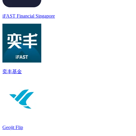
iFAST Financial Singapore
奕丰基金
Geojit Flip