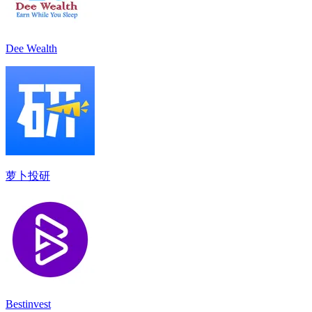
Dee Wealth
萝卜投研
Bestinvest