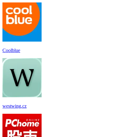
Coolblue
westwing.cz