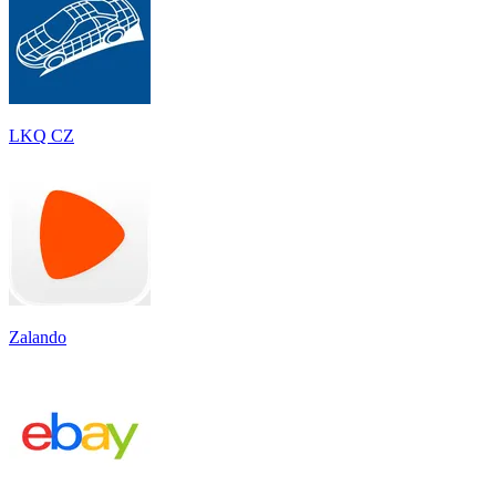
LKQ CZ
Zalando