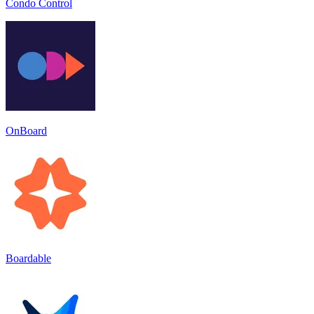
Condo Control
OnBoard
Boardable