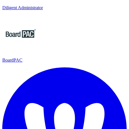
Diligent Administrator
BoardPAC