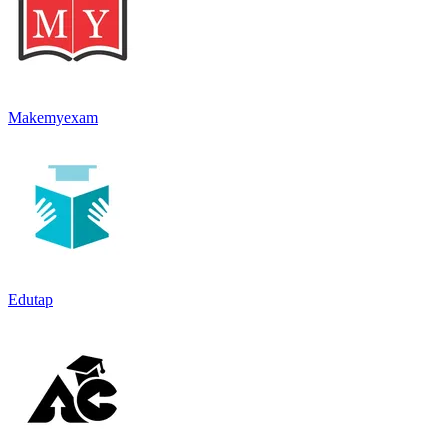
Makemyexam
Edutap