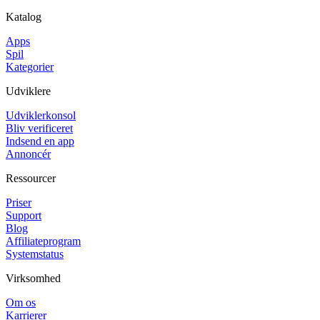
Katalog
Apps
Spil
Kategorier
Udviklere
Udviklerkonsol
Bliv verificeret
Indsend en app
Annoncér
Ressourcer
Priser
Support
Blog
Affiliateprogram
Systemstatus
Virksomhed
Om os
Karrierer