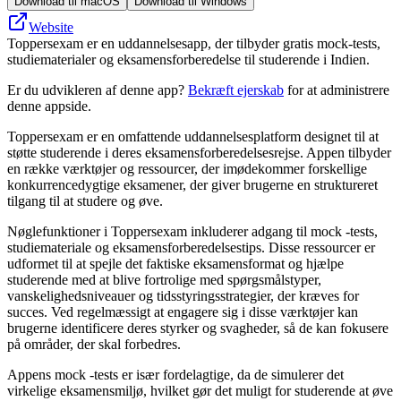
Download til macOS
Download til Windows
Website
Toppersexam er en uddannelsesapp, der tilbyder gratis mock-tests,
studiematerialer og eksamensforberedelse til studerende i Indien.
Er du udvikleren af denne app?
Bekræft ejerskab
for at administrere
denne appside.
Toppersexam er en omfattende uddannelsesplatform designet til at
støtte studerende i deres eksamensforberedelsesrejse. Appen tilbyder
en række værktøjer og ressourcer, der imødekommer forskellige
konkurrencedygtige eksamener, der giver brugerne en struktureret
tilgang til at studere og øve.
Nøglefunktioner i Toppersexam inkluderer adgang til mock -tests,
studiemateriale og eksamensforberedelsestips. Disse ressourcer er
udformet til at spejle det faktiske eksamensformat og hjælpe
studerende med at blive fortrolige med spørgsmålstyper,
vanskelighedsniveauer og tidsstyringsstrategier, der kræves for
succes. Ved regelmæssigt at engagere sig i disse værktøjer kan
brugerne identificere deres styrker og svagheder, så de kan fokusere
på områder, der skal forbedres.
Appens mock -tests er især fordelagtige, da de simulerer det
virkelige eksamensmiljø, hvilket gør det muligt for studerende at øve