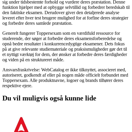
sig under tidsbestemte forhold og vurdere deres præstation. Denne
funktion hjælper med at opbygge selvtillid og forbedrer beredskab til
den faktiske eksamen. Derudover giver den detaljerede analyse
leveret efter hver test brugere mulighed for at forfine deres strategier
og forbedre deres samlede præstation.
Generelt fungerer Toppersexam som en værdifuld ressource for
studerende, der søger at forbedre deres eksamensforberedelse og
opnå bedre resultater i konkurrencedygtige eksamener. Dets fokus
på at give relevante studiemateriale og praksismuligheder gør det til
et nyttigt værktøj for dem, der ønsker at forbedre deres færdigheder
og viden på en struktureret måde.
Ansvarsfraskrivelse: WebCatalog er ikke tilknyttet, associeret med,
autoriseret, godkendt af eller på nogen måde officielt forbundet med
Toppersexam. Alle produktnavne, logoer og brands tilhører deres
respektive ejere.
Du vil muligvis også kunne lide