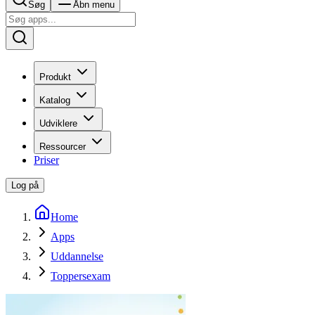
Søg
Åbn menu
Produkt
Katalog
Udviklere
Ressourcer
Priser
Log på
Home
Apps
Uddannelse
Toppersexam