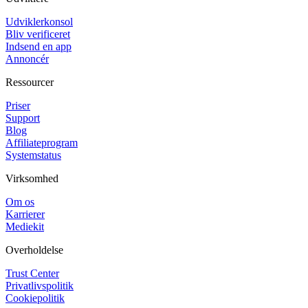
Udviklerkonsol
Bliv verificeret
Indsend en app
Annoncér
Ressourcer
Priser
Support
Blog
Affiliateprogram
Systemstatus
Virksomhed
Om os
Karrierer
Mediekit
Overholdelse
Trust Center
Privatlivspolitik
Cookiepolitik