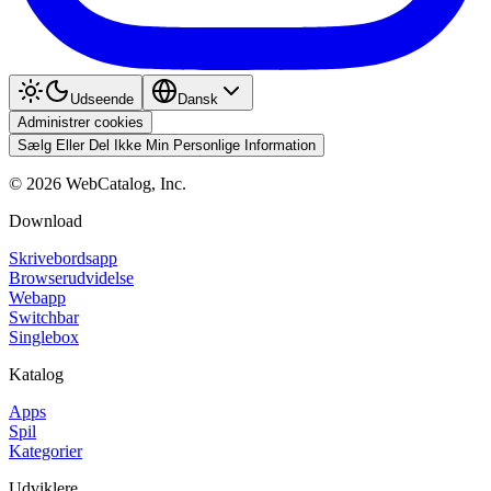
Udseende
Dansk
Administrer cookies
Sælg Eller Del Ikke Min Personlige Information
©
2026
WebCatalog, Inc.
Download
Skrivebordsapp
Browserudvidelse
Webapp
Switchbar
Singlebox
Katalog
Apps
Spil
Kategorier
Udviklere