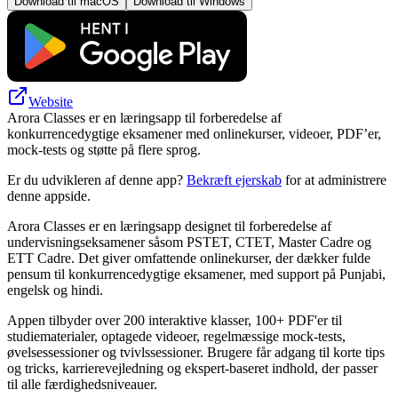
Download til macOS
Download til Windows
Website
Arora Classes er en læringsapp til forberedelse af
konkurrencedygtige eksamener med onlinekurser, videoer, PDF’er,
mock-tests og støtte på flere sprog.
Er du udvikleren af denne app?
Bekræft ejerskab
for at administrere
denne appside.
Arora Classes er en læringsapp designet til forberedelse af
undervisningseksamener såsom PSTET, CTET, Master Cadre og
ETT Cadre. Det giver omfattende onlinekurser, der dækker fulde
pensum til konkurrencedygtige eksamener, med support på Punjabi,
engelsk og hindi.
Appen tilbyder over 200 interaktive klasser, 100+ PDF'er til
studiematerialer, optagede videoer, regelmæssige mock-tests,
øvelsessessioner og tvivlssessioner. Brugere får adgang til korte tips
og tricks, karrierevejledning og ekspert-baseret indhold, der passer
til alle færdighedsniveauer.