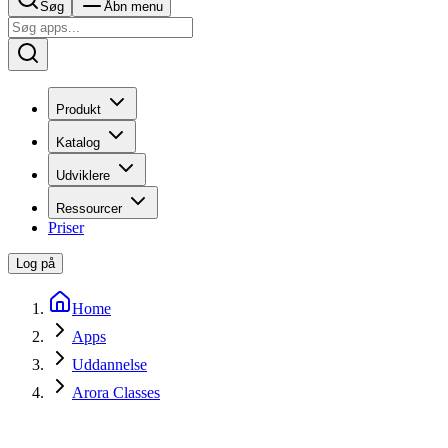
Søg
Åbn menu
Produkt
Katalog
Udviklere
Ressourcer
Priser
Log på
Home
Apps
Uddannelse
Arora Classes