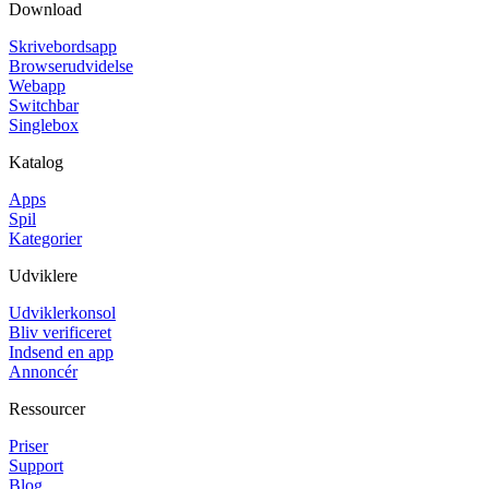
Download
Skrivebordsapp
Browserudvidelse
Webapp
Switchbar
Singlebox
Katalog
Apps
Spil
Kategorier
Udviklere
Udviklerkonsol
Bliv verificeret
Indsend en app
Annoncér
Ressourcer
Priser
Support
Blog