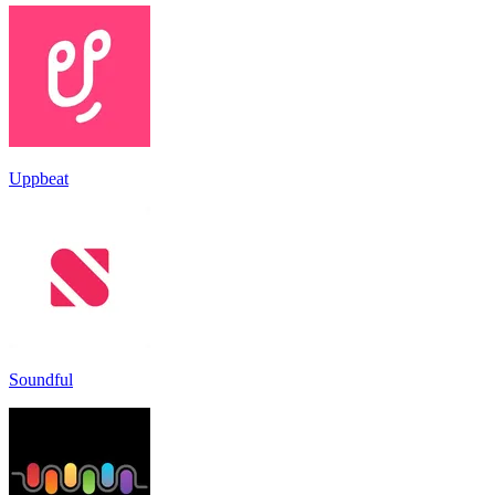
Uppbeat
Soundful