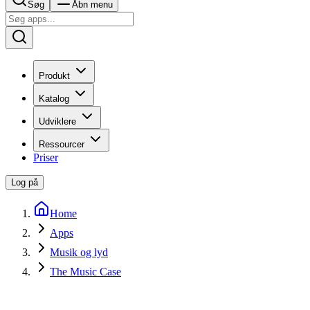
Søg
Åbn menu
Produkt
Katalog
Udviklere
Ressourcer
Priser
Log på
Home
Apps
Musik og lyd
The Music Case