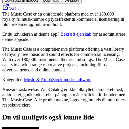
Download til macOS
Download til Windows
Website
The Music Case er en omfattende platform med over 180.000
royalty-fri musiknumre og lydeffekter til kommerciel licensiering til
film, reklamer og online indhold.
Er du udvikleren af denne app?
Bekræft ejerskab
for at administrere
denne appside.
The Music Case is a comprehensive platform offering a vast library
of royalty-free music and sound effects for commercial licensing.
With over 180,000 instrumental themes and songs, The Music Case
caters to a wide range of creative projects, including films,
advertisements, and online content.
Kategorier
:
Music & Audio
Stock musik software
Ansvarsfraskrivelse: WebCatalog er ikke tilknyttet, associeret med,
autoriseret, godkendt af eller på nogen måde officielt forbundet med
The Music Case. Alle produktnavne, logoer og brands tilhører deres
respektive ejere.
Du vil muligvis også kunne lide