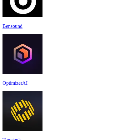
Bensound
OptimizerAI
Tunetank