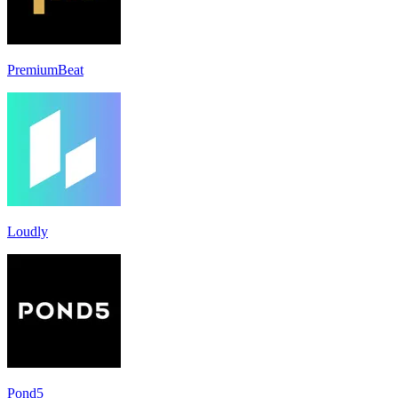
PremiumBeat
Loudly
Pond5