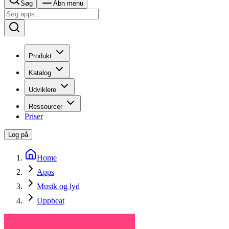
Søg
Åbn menu
Produkt
Katalog
Udviklere
Ressourcer
Priser
Log på
Home
Apps
Musik og lyd
Uppbeat