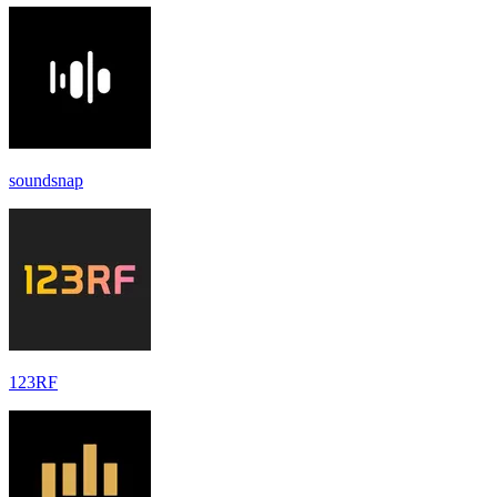
soundsnap
123RF