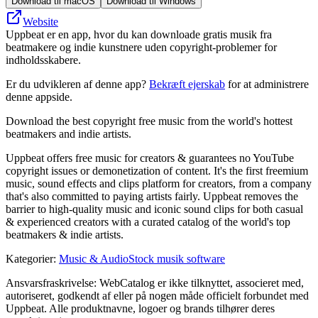
Download til macOS
Download til Windows
Website
Uppbeat er en app, hvor du kan downloade gratis musik fra
beatmakere og indie kunstnere uden copyright-problemer for
indholdsskabere.
Er du udvikleren af denne app?
Bekræft ejerskab
for at administrere
denne appside.
Download the best copyright free music from the world's hottest
beatmakers and indie artists.
Uppbeat offers free music for creators & guarantees no YouTube
copyright issues or demonetization of content. It's the first freemium
music, sound effects and clips platform for creators, from a company
that's also committed to paying artists fairly. Uppbeat removes the
barrier to high-quality music and iconic sound clips for both casual
& experienced creators with a curated catalog of the world's top
beatmakers & indie artists.
Kategorier
:
Music & Audio
Stock musik software
Ansvarsfraskrivelse: WebCatalog er ikke tilknyttet, associeret med,
autoriseret, godkendt af eller på nogen måde officielt forbundet med
Uppbeat. Alle produktnavne, logoer og brands tilhører deres