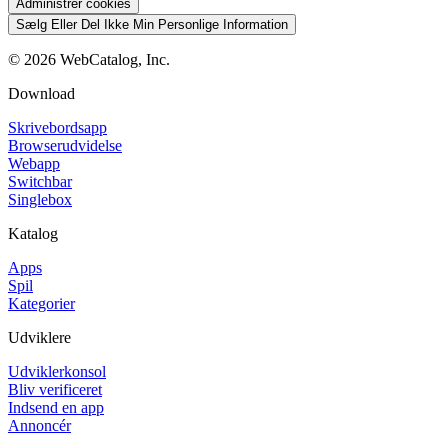
Administrer cookies
Sælg Eller Del Ikke Min Personlige Information
©
2026
WebCatalog, Inc.
Download
Skrivebordsapp
Browserudvidelse
Webapp
Switchbar
Singlebox
Katalog
Apps
Spil
Kategorier
Udviklere
Udviklerkonsol
Bliv verificeret
Indsend en app
Annoncér